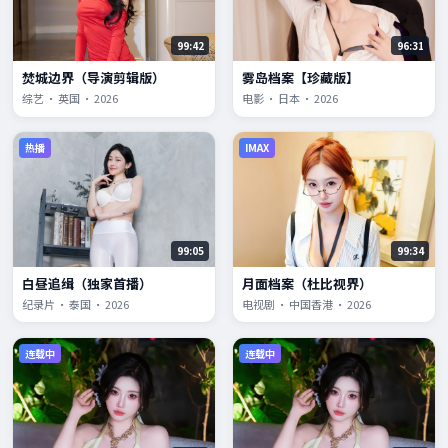
99:42
96:31
焚城边界（导演剪辑版）
雾岛档案【珍藏版】
综艺 · 英国 · 2026
电影 · 日本 · 2026
热播
IMAX
99:05
99:34
白昼追缉（独家首播）
月面档案（杜比视界）
纪录片 · 泰国 · 2026
电视剧 · 中国香港 · 2026
连载中
连载中