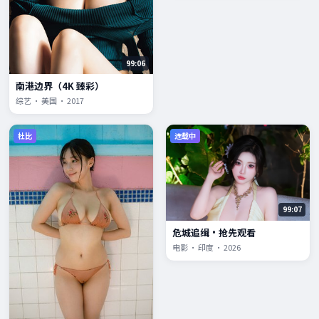
99:06
南港边界（4K 臻彩）
综艺 · 美国 · 2017
杜比
连载中
99:07
危城追缉·抢先观看
电影 · 印度 · 2026