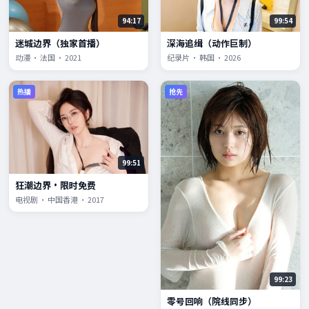
94:17
99:54
迷城边界（独家首播）
深海追缉（动作巨制）
动漫 · 法国 · 2021
纪录片 · 韩国 · 2026
热播
抢先
99:51
狂潮边界·限时免费
电视剧 · 中国香港 · 2017
99:23
零号回响（院线同步）