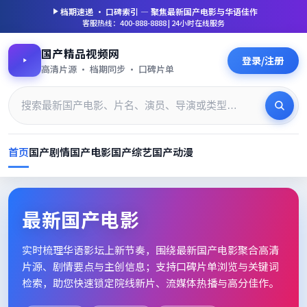
档期速递 · 口碑索引 — 聚焦
最新国产电影
与华语佳作
客服热线：400-888-8888 | 24小时在线服务
国产精品视频网
登录/注册
高清片源 · 档期同步 · 口碑片单
首页
国产剧情
国产电影
国产综艺
国产动漫
最新国产电影_高清片单档期速
最新国产电影
实时梳理华语影坛上新节奏，围绕
最新国产电影
聚合高清
片源、剧情要点与主创信息；支持口碑片单浏览与关键词
检索，助您快速锁定院线新片、流媒体热播与高分佳作。