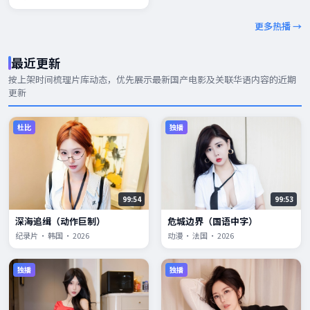
更多热播 →
最近更新
按上架时间梳理片库动态，优先展示
最新国产电影
及关联华语内容的近期
更新
杜比
独播
99:54
99:53
深海追缉（动作巨制）
危城边界（国语中字）
纪录片 · 韩国 · 2026
动漫 · 法国 · 2026
独播
独播