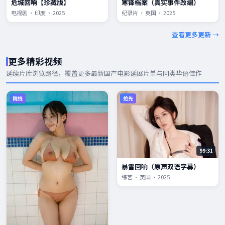
危城回响【珍藏版】
寒锋档案（真实事件改编）
电视剧 · 印度 · 2025
纪录片 · 英国 · 2025
查看更多更新 →
更多精彩视频
延续片库浏览路径，覆盖更多
最新国产电影
延展片单与同类华语佳作
院线
抢先
99:31
暴雪回响（原声双语字幕）
综艺 · 英国 · 2025