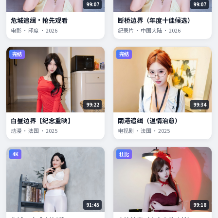
99:07
99:07
危城追缉·抢先观看
断桥边界（年度十佳候选）
电影 · 印度 · 2026
纪录片 · 中国大陆 · 2026
完结
完结
99:22
99:34
白昼边界【纪念重映】
南港追缉（温情治愈）
动漫 · 法国 · 2025
电视剧 · 法国 · 2025
4K
杜比
91:45
99:18