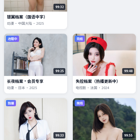
99:32
银翼档案（国语中字）
动漫 · 中国大陆 · 2025
连载中
完结
99:25
99:48
长夜档案·会员专享
失控档案（热播更新中）
动漫 · 日本 · 2025
电视剧 · 法国 · 2024
独播
院线
99:33
99:55